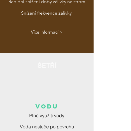
Rapidní snížení doby zálivky na strom
Snížení frekvence zálivky
Více informací >
ŠETŘÍ
VODU
Plné využití vody
Voda nesteče po povrchu