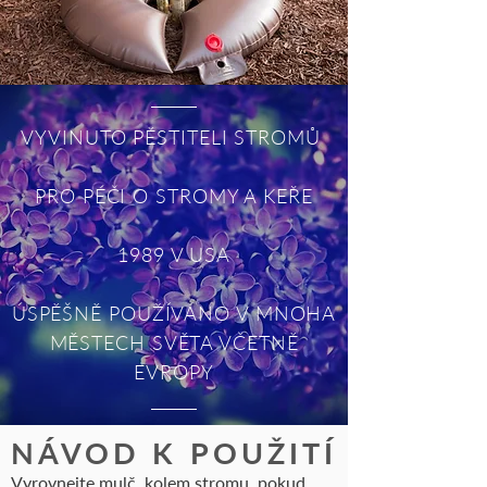
VYVINUTO PĚSTITELI STROMŮ
PRO PÉČI O STROMY A KEŘE
1989 V USA
ÚSPĚŠNĚ POUŽÍVÁNO V MNOHA
MĚSTECH SVĚTA VČETNĚ
EVROPY
NÁVOD K POUŽITÍ
Vyrovnejte mulč kolem stromu, pokud