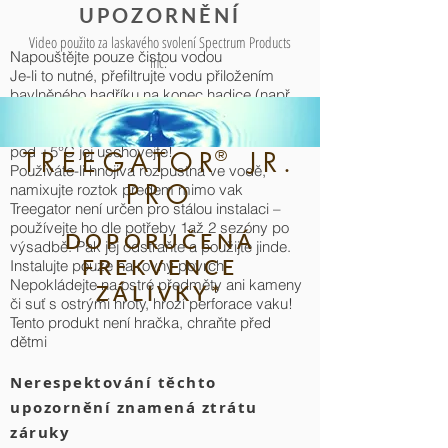
UPOZORNĚNÍ
Video použito za laskavého svolení Spectrum Products
Napouštějte pouze čistou vodou
Inc.
Je-li to nutné, přefiltrujte vodu přiložením
bavlněného hadříku na konec hadice (např.
zálivka z rybníku)
Vak není určen do mrazu, při poklesu teplot
pod +5°C jej uschovejte!
TREEGATOR JR.
®
Používáte-li hnojiva rozpustná ve vodě,
PRO
namixujte roztok předem mimo vak
Treegator není určen pro stálou instalaci –
používejte ho dle potřeby 1až 2 sezóny po
DOPORUČENÁ
výsadbě. Pak jej odstraňte a použijte jinde.
FREKVENCE
Instalujte pouze na rovný povrch
Nepokládejte na ostré předměty ani kameny
ZÁLIVKY*
či suť s ostrými hroty, hrozí perforace vaku!
Tento produkt není hračka, chraňte před
dětmi
Nerespektování těchto
upozornění znamená ztrátu
záruky