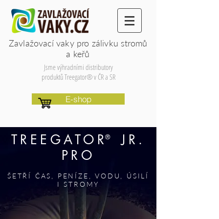
Zavlažovací vaky pro zálivku
stromů
a keřů
Jsme výhradními distributory
produktů Treegator® v ČR a SR
E-shop
TREEGATOR JR.
®
PRO
ŠETŘÍ ČAS, PENÍZE, VODU, ÚSILÍ
I STROMY