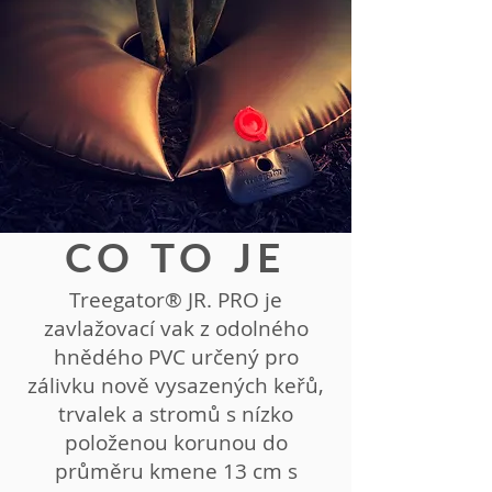
CO TO JE
Treegator® JR. PRO je
zavlažovací vak z odolného
hnědého PVC určený pro
zálivku nově vysazených keřů,
trvalek a stromů s nízko
položenou korunou do
průměru kmene 13 cm s