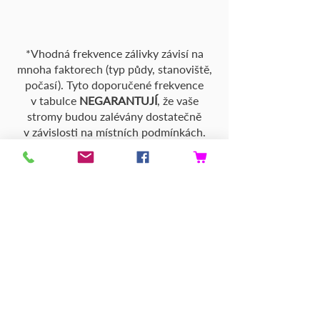
*Vhodná frekvence zálivky závisí na
mnoha faktorech (typ půdy, stanoviště,
počasí). Tyto doporučené frekvence
v tabulce
NEGARANTUJÍ
, že vaše
stromy budou zalévány dostatečně
v závislosti na místních podmínkách.
Berte je jako orientační. Konzultujte
aktuální situaci na daném místě
s odborným zahradníkem nebo
pěstitelem stromů.
VÝSADBA
KEŘŮ
ZÁKLADNÍ