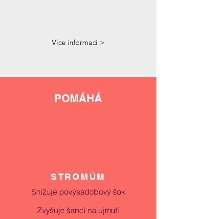
Více informací >
POMÁHÁ
STROMŮM
Snižuje povýsadobový šok
Zvyšuje šanci na ujmutí