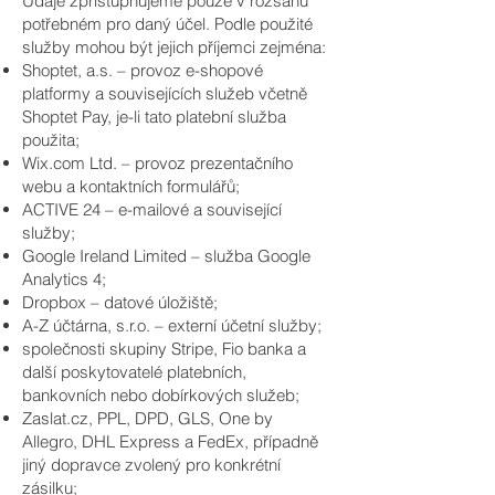
Údaje zpřístupňujeme pouze v rozsahu
potřebném pro daný účel. Podle použité
služby mohou být jejich příjemci zejména:
Shoptet, a.s. – provoz e-shopové
platformy a souvisejících služeb včetně
Shoptet Pay, je-li tato platební služba
použita;
Wix.com Ltd. – provoz prezentačního
webu a kontaktních formulářů;
ACTIVE 24 – e-mailové a související
služby;
Google Ireland Limited – služba Google
Analytics 4;
Dropbox – datové úložiště;
A-Z účtárna, s.r.o. – externí účetní služby;
společnosti skupiny Stripe, Fio banka a
další poskytovatelé platebních,
bankovních nebo dobírkových služeb;
Zaslat.cz, PPL, DPD, GLS, One by
Allegro, DHL Express a FedEx, případně
jiný dopravce zvolený pro konkrétní
zásilku;