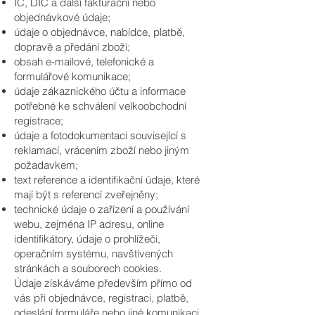
IČ, DIČ a další fakturační nebo
objednávkové údaje;
údaje o objednávce, nabídce, platbě,
dopravě a předání zboží;
obsah e-mailové, telefonické a
formulářové komunikace;
údaje zákaznického účtu a informace
potřebné ke schválení velkoobchodní
registrace;
údaje a fotodokumentaci související s
reklamací, vrácením zboží nebo jiným
požadavkem;
text reference a identifikační údaje, které
mají být s referencí zveřejněny;
technické údaje o zařízení a používání
webu, zejména IP adresu, online
identifikátory, údaje o prohlížeči,
operačním systému, navštívených
stránkách a souborech cookies.
Údaje získáváme především přímo od
vás při objednávce, registraci, platbě,
odeslání formuláře nebo jiné komunikaci.