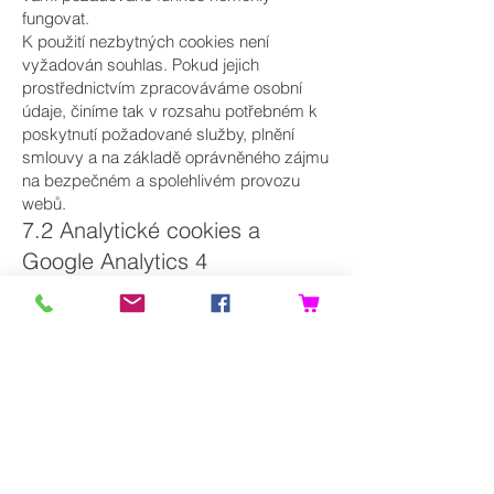
fungovat.
K použití nezbytných cookies není
vyžadován souhlas. Pokud jejich
prostřednictvím zpracováváme osobní
údaje, činíme tak v rozsahu potřebném k
poskytnutí požadované služby, plnění
smlouvy a na základě oprávněného zájmu
na bezpečném a spolehlivém provozu
webů.
7.2 Analytické cookies a
Google Analytics 4
Na obou webových stránkách používáme
službu Google Analytics 4, poskytovanou
společností Google Ireland Limited.
Služba nám pomáhá měřit návštěvnost a
zlepšovat obsah a fungování webů.
Google Analytics může zpracovávat
zejména:
navštívené stránky, čas a průběh
návštěvy;