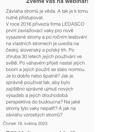
Zveme Vás na webinář!
Závlaha stromů je věda. A tak je k tomu
nutné přistupovat.
V roce 2016 přivezla firma LEDASCO
první zavlažovací vaky pro nově
vysazené stromy a po ročním testování
na vlastních stromech je uvedla na
český, slovenský a polský trh. Po
zhruba 30 letech jejich používání ve
světě. Po váhavém přijetí nastal jejich
boom a jejich použití se stalo normou.
Je to dobře nebo špatně? Jak je
správně používat tak, aby bylo
zajištěno správné ujmutí nových
výsadeb a jejich dlouhodobá
perspektiva do budoucna? Na jaké
stromy tyto vaky nepatří? A jak na
závlahu vzrostlých stromů?
Čtvrtek 18. května 2023