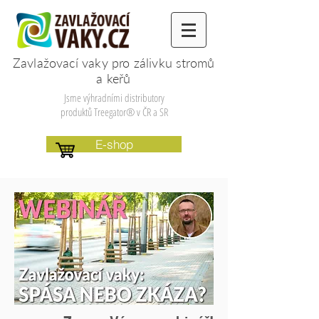
Zavlažovací vaky pro zálivku
stromů
a keřů
Jsme výhradními distributory
produktů Treegator® v ČR a SR
E-shop