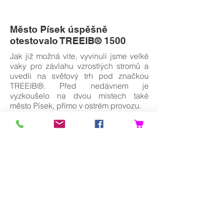
Město Písek úspěšně
otestovalo TREEIB® 1500
Jak již možná víte, vyvinuli jsme velké
vaky pro závlahu vzrostlých stromů a
uvedli na světový trh pod značkou
TREEIB®. Před nedávnem je
vyzkoušelo na dvou místech také
město Písek, přímo v ostrém provozu.
Test byl úspěšný, pracovníci
technických služeb pozitivně
ohodnotili jeho uživatelský komfort,
možnost plnit užitkovou vodou a také
jeho elektronického střežení.