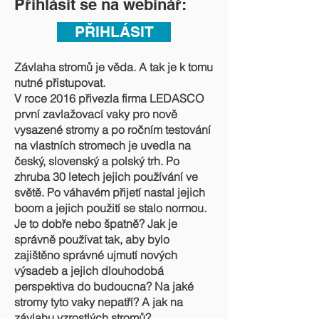
Přihlásit se na webinář:
PŘIHLÁSIT
Závlaha stromů je věda. A tak je k tomu
nutné přistupovat.
V roce 2016 přivezla firma LEDASCO
první zavlažovací vaky pro nově
vysazené stromy a po ročním testování
na vlastních stromech je uvedla na
český, slovenský a polský trh. Po
zhruba 30 letech jejich používání ve
světě. Po váhavém přijetí nastal jejich
boom a jejich použití se stalo normou.
Je to dobře nebo špatně? Jak je
správně používat tak, aby bylo
zajištěno správné ujmutí nových
výsadeb a jejich dlouhodobá
perspektiva do budoucna? Na jaké
stromy tyto vaky nepatří? A jak na
závlahu vzrostlých stromů?